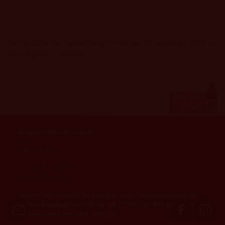
Veröffentlicht von Steffen Potratz-Heller am 13. September 2018 in
der Kategorie »« mit den
Brauerei HELLER GmbH
Roonstr. 33
50674 Köln
Tel. 0221 - 242545
info@hellers.koeln
Außer-Haus-Verkauf für Flaschen und Hochprozentiges im
Hellers Brauhaus von Di.-Sa. ab 17.00 Uhr. Bei größeren
Mengen gerne per Mail anfragen.