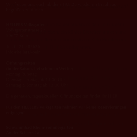
Wir freuen uns, euch ab dem 18.8.26 wieder im Brauhaus
Für den Biergarten nehmen wir keine Reservierungen an!
begrüßen zu dürfen.
Die Top-Location im Kölner Süden, mitten im Grünen!
HELLERS Volksgarten
Volksgartenstrasse 27
Den Sommer genießen, ein kühles Bierchen trinken und
50677 Köln
mit Freunden mitten im Grünen sitzen. Kein Problem im
Tel. 0221-382626
HELLERS Volksgarten.
info@hellers.koeln
Öffnungszeiten
Seit vielen Jahren ist der
HELLERS Volksgarten ein
(in der Saison, bei schönem Wetter)
Montag Ruhetag
beliebter Biergarten
für Jung und Alt
. Hier
Dienstag - Freitag ab 14:00 Uhr
Samstag & Sonntag ab 13:00 Uhr
bekommt Ihr nicht nur einen wunderschönen
Platz mitten im Park mit Blick auf den
Die genauen, tagesaktuellen Öffnungszeiten findet ihr
HIER
Volksgarten-Weiher. Wir bieten Euch auch bestes
Für den HELLERS Volksgarten nehmen wir keine Reservierungen
entgegen!
HELLERS Kölsch, eine fantastische Auswahl an
weiteren Bieren, eine umfangreiche Speisenkarte
Schwimmbad Rhein-Sommergarten
und eine tolle, lebendige Atmosphäre. Euer
An der Schanz 2a