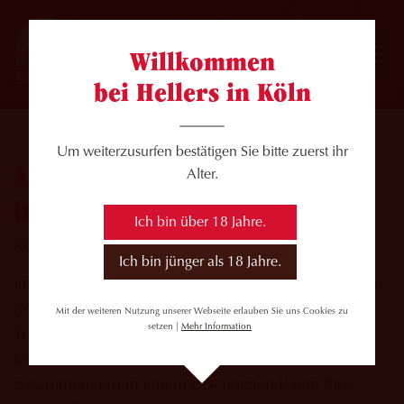
Willkommen
bei Hellers in Köln
Um weiterzusurfen bestätigen Sie bitte zuerst ihr
Am 27.10. – Kölner Trauertreff
Alter.
im Hellers Brauhaus
Ich bin über 18 Jahre.
KÖLNER TRAUERTREFF
Ich bin jünger als 18 Jahre.
Im Rahmen der Trauerwoche 2025 findet bei uns im
Brauhaus auch dieses Jahr wieder der Kölner
Mit der weiteren Nutzung unserer Webseite erlauben Sie uns Cookies zu
setzen |
Mehr Information
TrauerTreff statt. Am Montag, den 27. Oktober,
kommen dazu wieder viele Trauernde bei uns
zusammen, um in einem geschützten Raum ihre