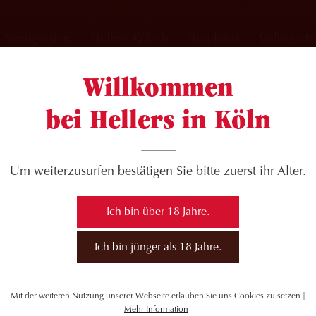
Neuigkeiten
Hellers Kölsch
Brauhaus
Volksgart
Willkommen
bei Hellers in Köln
UF NUR NOCH
Um weiterzusurfen bestätigen Sie bitte zuerst ihr Alter.
Ich bin über 18 Jahre.
bei Euch für Eure ganze Unterstützung in den
Ich bin jünger als 18 Jahre.
🙏
aus leider auf unbestimmte Zeit geschlossen. Zudem
Mit der weiteren Nutzung unserer Webseite erlauben Sie uns Cookies zu setzen |
hen und möchten Euch deshalb hier noch kurz den
Mehr Information