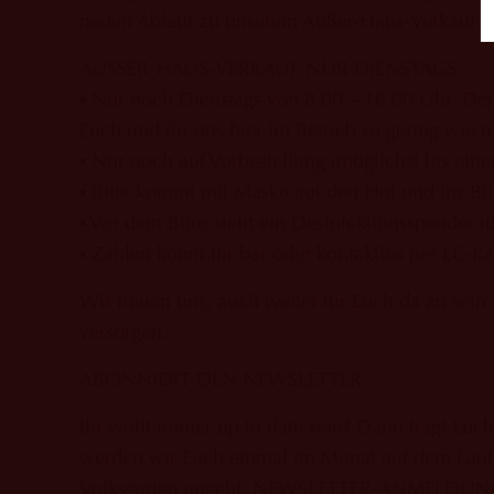
neuen Ablauf zu unserem Außer-Haus-Verkauf mi
AUSSER-HAUS-VERKAUF NUR DIENSTAGS
▪ Nur noch Dienstags von 8.00 – 16.00 Uhr. Der
Euch und für uns hier im Betrieb so gering wie m
▪ Nur noch auf Vorbestellung (möglichst bis eine
▪ Bitte kommt mit Maske auf den Hof und ins Bü
▪ Vor dem Büro steht ein Desinfektionsspender fü
▪ Zahlen könnt Ihr bar oder kontaktlos per EC-Ka
Wir freuen uns, auch weiter für Euch da zu sein
versorgen.
ABONNIERT DEN NEWSLETTER
Ihr wollt immer up to date sein? Dann tragt Eu
werden wir Euch einmal im Monat auf dem Lauf
Volksgarten angeht. NEWSLETTER-ANMELDU