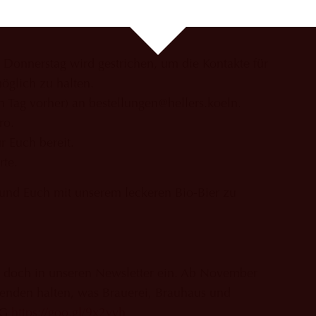
tteilen.
 Donnerstag wird gestrichen, um die Kontakte für
öglich zu halten.
n Tag vorher) an bestellungen@hellers.koeln.
ro.
r Euch bereit.
rte.
 und Euch mit unserem leckeren Bio-Bier zu
ch doch in unseren Newsletter ein. Ab November
enden halten, was Brauerei, Brauhaus und
NG
https://goo.gl/9x2yvh