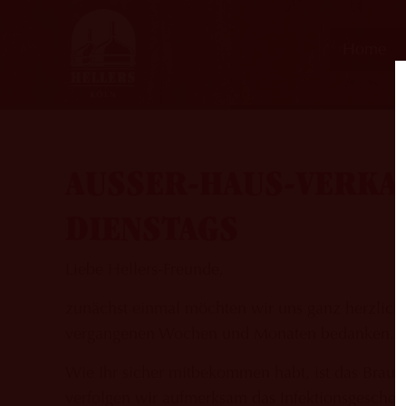
Home
AUSSER-HAUS-VERKA
DIENSTAGS
Liebe Hellers-Freunde,
zunächst einmal möchten wir uns ganz herzlich 
vergangenen Wochen und Monaten bedanken. 
Wie Ihr sicher mitbekommen habt, ist das Brauh
verfolgen wir aufmerksam das Infektionsgesche