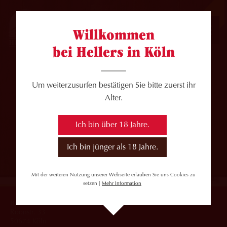
JOBS
Willkommen
bei Hellers in Köln
Um weiterzusurfen bestätigen Sie bitte zuerst ihr
Alter.
Ich bin über 18 Jahre.
Ich bin jünger als 18 Jahre.
Mit der weiteren Nutzung unserer Webseite erlauben Sie uns Cookies zu
setzen |
Mehr Information
Brauerei HELLER GmbH
Roonstr. 33
50674 Köln