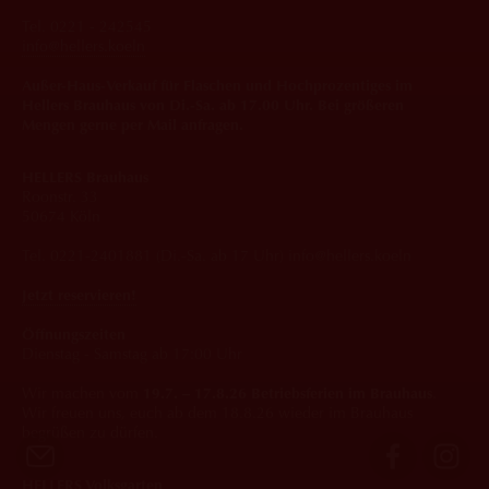
Tel. 0221 - 242545
info@hellers.koeln
Außer-Haus-Verkauf für Flaschen und Hochprozentiges im
Hellers Brauhaus von Di.-Sa. ab 17.00 Uhr. Bei größeren
Mengen gerne per Mail anfragen.
HELLERS Brauhaus
Roonstr. 33
50674 Köln
Tel. 0221-2401881 (Di.-Sa. ab 17 Uhr) info@hellers.koeln
Jetzt reservieren!
Öffnungszeiten
Dienstag - Samstag ab 17:00 Uhr
Wir machen vom
19.7. – 17.8.26 Betriebsferien im Brauhaus
.
Wir freuen uns, euch ab dem 18.8.26 wieder im Brauhaus
begrüßen zu dürfen.
HELLERS Volksgarten