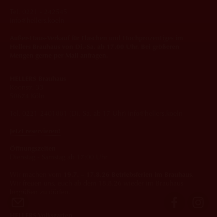
Tel. 0221 - 242545
info@hellers.koeln
Außer-Haus-Verkauf für Flaschen und Hochprozentiges im
Hellers Brauhaus von Di.-Sa. ab 17.00 Uhr. Bei größeren
Mengen gerne per Mail anfragen.
HELLERS Brauhaus
Roonstr. 33
50674 Köln
Tel. 0221-2401881 (Di.-Sa. ab 17 Uhr) info@hellers.koeln
Jetzt reservieren!
Öffnungszeiten
Dienstag - Samstag ab 17:00 Uhr
Wir machen vom
19.7. – 17.8.26 Betriebsferien im Brauhaus
.
Wir freuen uns, euch ab dem 18.8.26 wieder im Brauhaus
begrüßen zu dürfen.
HELLERS Volksgarten