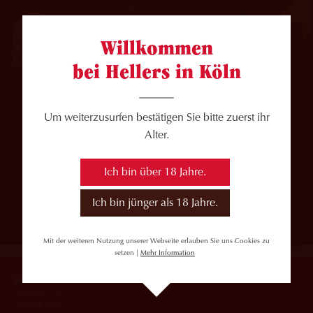
JOBS
Willkommen
bei Hellers in Köln
Um weiterzusurfen bestätigen Sie bitte zuerst ihr
Alter.
Ich bin über 18 Jahre.
Ich bin jünger als 18 Jahre.
Mit der weiteren Nutzung unserer Webseite erlauben Sie uns Cookies zu
setzen |
Mehr Information
Brauerei HELLER GmbH
Roonstr. 33
50674 Köln