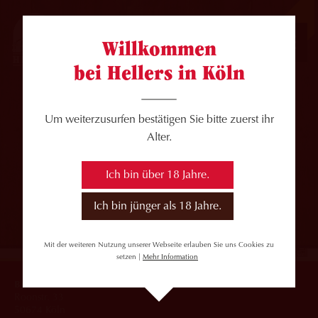
JOBS
Willkommen
bei Hellers in Köln
Um weiterzusurfen bestätigen Sie bitte zuerst ihr
Alter.
Ich bin über 18 Jahre.
Ich bin jünger als 18 Jahre.
Mit der weiteren Nutzung unserer Webseite erlauben Sie uns Cookies zu
setzen |
Mehr Information
Brauerei HELLER GmbH
Roonstr. 33
50674 Köln