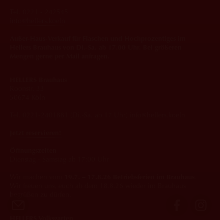
Tel. 0221 - 242545
info@hellers.koeln
Außer-Haus-Verkauf für Flaschen und Hochprozentiges im
Hellers Brauhaus von Di.-Sa. ab 17.00 Uhr. Bei größeren
Mengen gerne per Mail anfragen.
HELLERS Brauhaus
Roonstr. 33
50674 Köln
Tel. 0221-2401881 (Di.-Sa. ab 17 Uhr) info@hellers.koeln
Jetzt reservieren!
Öffnungszeiten
Dienstag - Samstag ab 17:00 Uhr
Wir machen vom
19.7. – 17.8.26 Betriebsferien im Brauhaus
.
Wir freuen uns, euch ab dem 18.8.26 wieder im Brauhaus
begrüßen zu dürfen.
HELLERS Volksgarten