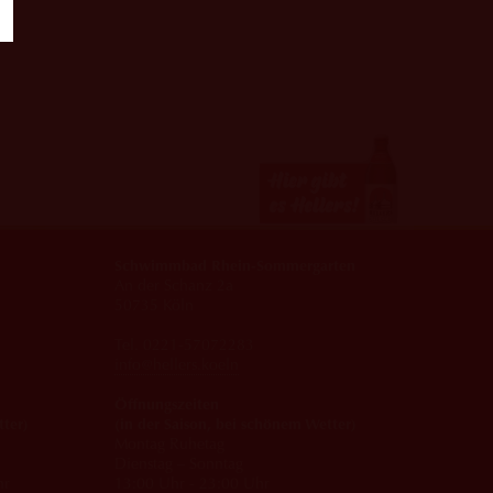
Schwimmbad Rhein-Sommergarten
An der Schanz 2a
50735 Köln
Tel. 0221-57072283
info@hellers.koeln
Öffnungszeiten
tter)
(in der Saison, bei schönem Wetter)
Montag Ruhetag
Dienstag – Sonntag
hr
13:00 Uhr - 23:00 Uhr