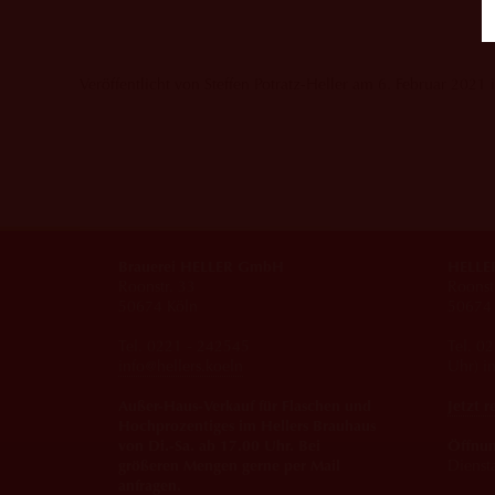
Veröffentlicht von Steffen Potratz-Heller am 6. Februar 2021 
Brauerei HELLER GmbH
HELLER
Roonstr. 33
Roonst
50674 Köln
50674 
Tel. 0221 - 242545
Tel. 0
info@hellers.koeln
Uhr) i
Außer-Haus-Verkauf für Flaschen und
Jetzt r
Hochprozentiges im Hellers Brauhaus
von Di.-Sa. ab 17.00 Uhr. Bei
Öffnun
größeren Mengen gerne per Mail
Dienst
anfragen.