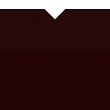
in der Kategorie »« mit den
S Brauhaus
HELLERS Volksgarten
r. 33
Volksgartenstrasse 27
Köln
50677 Köln
221-2401881 (Di.-Sa. ab 17
Tel. 0221-382626
nfo@hellers.koeln
info@hellers.koeln
eservieren!
Öffnungszeiten
(in der Saison, bei schönem We
gszeiten
Montag Ruhetag
ag - Samstag ab 17:00 Uhr
Dienstag - Freitag ab 14:00 Uhr
Samstag & Sonntag ab 13:00 U