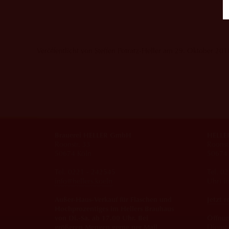
Veröffentlicht von Steffen Potratz-Heller am 29. Oktober 201
Brauerei HELLER GmbH
HELLER
Roonstr. 33
Roonst
50674 Köln
50674 
Tel. 0221 - 242545
Tel. 0
info@hellers.koeln
Uhr) i
Außer-Haus-Verkauf für Flaschen und
Jetzt r
Hochprozentiges im Hellers Brauhaus
von Di.-Sa. ab 17.00 Uhr. Bei
Öffnun
größeren Mengen gerne per Mail
Dienst