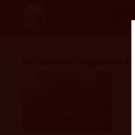
Home
hellers-volksgarten-0