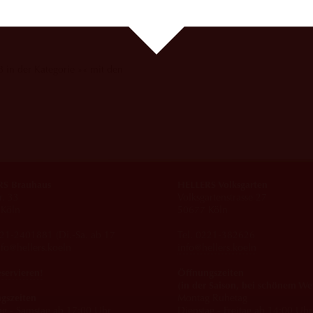
8 in der Kategorie »« mit den
S Brauhaus
HELLERS Volksgarten
r. 33
Volksgartenstrasse 27
Köln
50677 Köln
221-2401881 (Di.-Sa. ab 17
Tel. 0221-382626
nfo@hellers.koeln
info@hellers.koeln
eservieren!
Öffnungszeiten
(in der Saison, bei schönem We
gszeiten
Montag Ruhetag
ag - Samstag ab 17:00 Uhr
Dienstag - Freitag ab 14:00 Uhr