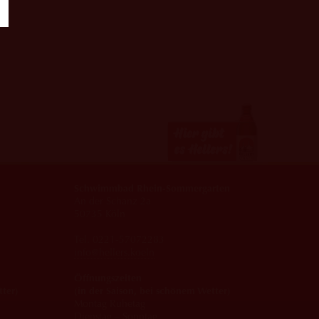
Schwimmbad Rhein-Sommergarten
An der Schanz 2a
50735 Köln
Tel. 0221-57072283
info@hellers.koeln
Öffnungszeiten
tter)
(in der Saison, bei schönem Wetter)
Montag Ruhetag
Dienstag – Sonntag