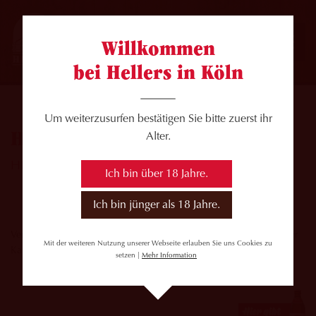
Willkommen
bei Hellers in Köln
Um weiterzusurfen bestätigen Sie bitte zuerst ihr
HELLERS_NUBBEL_26_A2.
Alter.
HELLERS_NUBBEL_26_A2.
Ich bin über 18 Jahre.
Ich bin jünger als 18 Jahre.
Veröffentlicht von Steffen Potratz-Heller am 9. Februar 2026 in der
Mit der weiteren Nutzung unserer Webseite erlauben Sie uns Cookies zu
Kategorie »« mit den
setzen |
Mehr Information