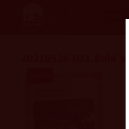
Home
20210526 HEL Bald w