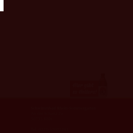
Schwimmbad Rhein-Sommergarten
An der Schanz 2a
50735 Köln
Tel. 0221-57072283