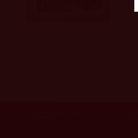
Veröffentlicht von Steffen Potratz-Heller am 26. Mai 2021 in
Brauerei HELLER GmbH
HELLER
Roonstr. 33
Roonst
50674 Köln
50674 
Tel. 0221 - 242545
Tel. 0