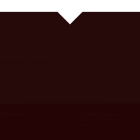
 der Kategorie »« mit den
S Brauhaus
HELLERS Volksgarten
r. 33
Volksgartenstrasse 27
Köln
50677 Köln
221-2401881 (Di.-Sa. ab 17
Tel. 0221-382626