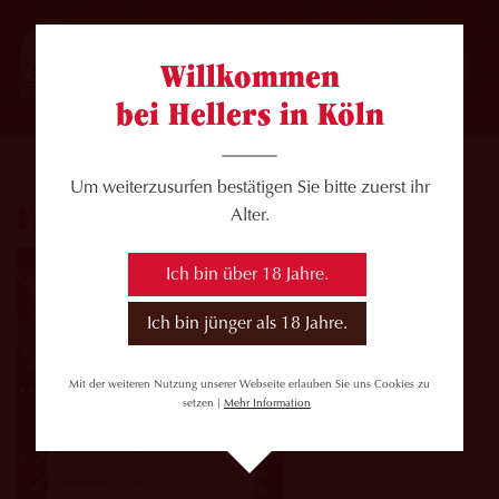
Willkommen
bei Hellers in Köln
Um weiterzusurfen bestätigen Sie bitte zuerst ihr
Fahrplan_WM_Spieltag1
Alter.
Ich bin über 18 Jahre.
Ich bin jünger als 18 Jahre.
Mit der weiteren Nutzung unserer Webseite erlauben Sie uns Cookies zu
setzen |
Mehr Information