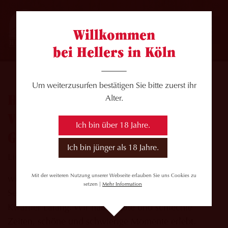
Willkommen
bei Hellers in Köln
Um weiterzusurfen bestätigen Sie bitte zuerst ihr
HELLERS BRAUHAUS
Alter.
VORÜBERGEHEND
Ich bin über 18 Jahre.
GESCHLOSSEN
Ich bin jünger als 18 Jahre.
Liebe Hellers-Freunde,
Mit der weiteren Nutzung unserer Webseite erlauben Sie uns Cookies zu
wir wenden uns heute schweren Herzens an Euch.
setzen |
Mehr Information
Seit 1996 existiert unser wunderbares Brauhaus im
Kwartier Latäng. Wir haben gute und schlechte
Zeiten, schöne und schwierige Momente erlebt.