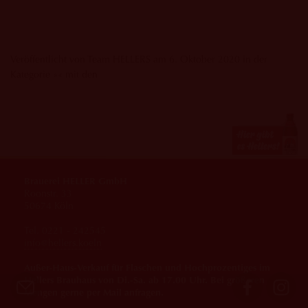
Veröffentlicht von Team HELLERS am 6. Oktober 2020 in der
Kategorie »« mit den
Brauerei HELLER GmbH
Roonstr. 33
50674 Köln
Tel. 0221 - 242545
info@hellers.koeln
Außer-Haus-Verkauf für Flaschen und Hochprozentiges im
Hellers Brauhaus von Di.-Sa. ab 17.00 Uhr. Bei größeren
Mengen gerne per Mail anfragen.