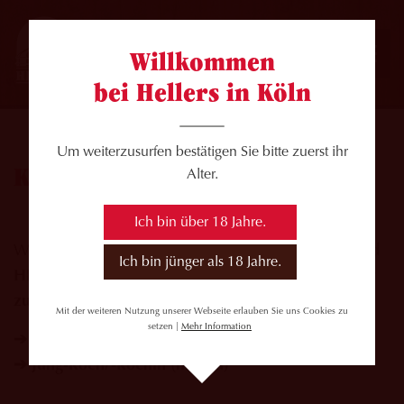
Willkommen
bei Hellers in Köln
Um weiterzusurfen bestätigen Sie bitte zuerst ihr
Koch/Köchin gesucht!
Alter.
Ich bin über 18 Jahre.
Wir möchten unser Team im
HELLERS Brauhaus
und
Ich bin jünger als 18 Jahre.
HELLERS Volksgarten
verstärken. Hierzu suchen wir
zum nächstmöglichen Zeitpunkt
:
Mit der weiteren Nutzung unserer Webseite erlauben Sie uns Cookies zu
setzen |
Mehr Information
➔ Koch/Köchin (m/w/d)
➔ Jung-Koch/-Köchin (m/w/d)