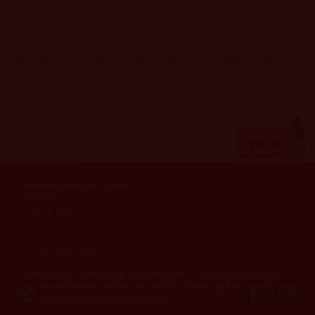
Veröffentlicht von Steffen Potratz-Heller am 13. Oktober 2025 in
der Kategorie »« mit den
Brauerei HELLER GmbH
Roonstr. 33
50674 Köln
Tel. 0221 - 242545
info@hellers.koeln
Außer-Haus-Verkauf für Flaschen und Hochprozentiges im
Hellers Brauhaus von Di.-Sa. ab 17.00 Uhr. Bei größeren
Mengen gerne per Mail anfragen.