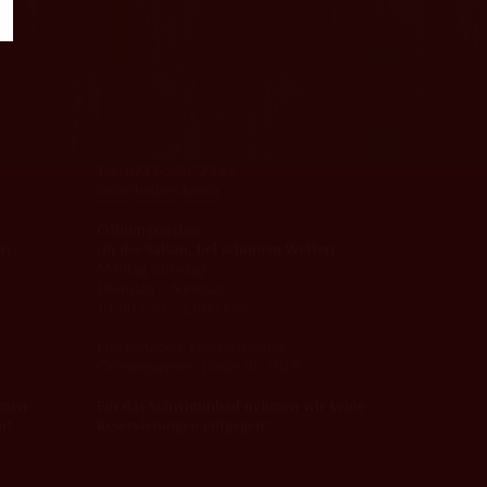
Schwimmbad Rhein-Sommergarten
An der Schanz 2a
50735 Köln
Tel. 0221-57072283
info@hellers.koeln
Öffnungszeiten
r)
(in der Saison, bei schönem Wetter)
Montag Ruhetag
Dienstag – Sonntag
13:00 Uhr - 23:00 Uhr
Die genauen, tagesaktuellen
Öffnungszeiten findet ihr
HIER
hmen
Für das Schwimmbad nehmen wir keine
n!
Reservierungen entgegen!