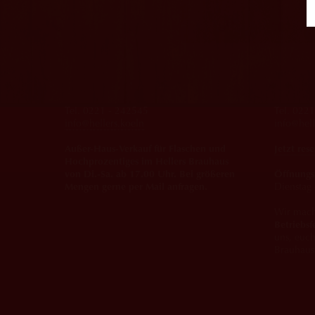
Brauerei HELLER GmbH
HELLERS 
Roonstr. 33
Roonstr. 
50674 Köln
50674 Kö
Tel. 0221 - 242545
Tel. 0221
info@hellers.koeln
info@hell
Außer-Haus-Verkauf für Flaschen und
Jetzt rese
Hochprozentiges im Hellers Brauhaus
von Di.-Sa. ab 17.00 Uhr. Bei größeren
Öffnungs
Mengen gerne per Mail anfragen.
Dienstag
Wir mac
Betriebsf
uns, euc
Brauhaus