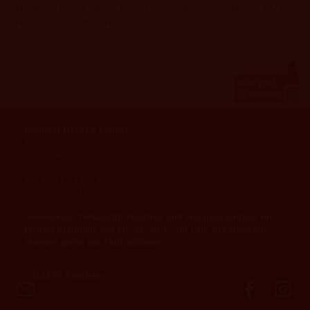
Veröffentlicht von Steffen Potratz-Heller am 24. November 2023 in
der Kategorie »« mit den
Brauerei HELLER GmbH
Roonstr. 33
50674 Köln
Tel. 0221 - 242545
info@hellers.koeln
Außer-Haus-Verkauf für Flaschen und Hochprozentiges im
Hellers Brauhaus von Di.-Sa. ab 17.00 Uhr. Bei größeren
Mengen gerne per Mail anfragen.
HELLERS Brauhaus
Roonstr. 33
50674 Köln