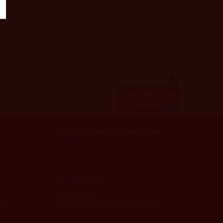
Schwimmbad Rhein-Sommergarten
An der Schanz 2a
50735 Köln
Tel. 0221-57072283
info@hellers.koeln
Öffnungszeiten
tter)
(in der Saison, bei schönem Wetter)
Montag Ruhetag
Dienstag – Sonntag