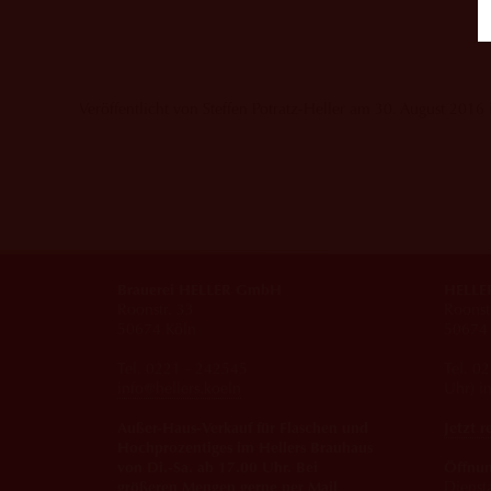
Veröffentlicht von Steffen Potratz-Heller am 30. August 2016 
Brauerei HELLER GmbH
HELLER
Roonstr. 33
Roonst
50674 Köln
50674 
Tel. 0221 - 242545
Tel. 0
info@hellers.koeln
Uhr) i
Außer-Haus-Verkauf für Flaschen und
Jetzt r
Hochprozentiges im Hellers Brauhaus
von Di.-Sa. ab 17.00 Uhr. Bei
Öffnun
größeren Mengen gerne per Mail
Dienst