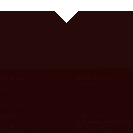
in der Kategorie »« mit den
S Brauhaus
HELLERS Volksgarten
r. 33
Volksgartenstrasse 27
Köln
50677 Köln
221-2401881 (Di.-Sa. ab 17
Tel. 0221-382626
nfo@hellers.koeln
info@hellers.koeln
eservieren!
Öffnungszeiten
(in der Saison, bei schönem We
gszeiten
Montag Ruhetag
ag - Samstag ab 17:00 Uhr
Dienstag - Freitag ab 14:00 Uhr