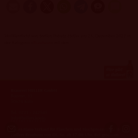
Veröffentlicht von Steffen Potratz-Heller am 23. Dezember 2022 in
der Kategorie »
Brauhaus
« mit den
Brauerei HELLER GmbH
Roonstr. 33
50674 Köln
Tel. 0221 - 242545
info@hellers.koeln
Außer-Haus-Verkauf für Flaschen und Hochprozentiges im
Hellers Brauhaus von Di.-Sa. ab 17.00 Uhr. Bei größeren