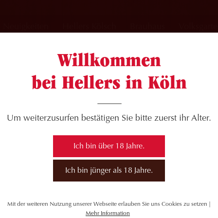
Neuigkeiten
Hellers Kölsch
Brauhaus
Volksgart
Willkommen
bei Hellers in Köln
cher im HELLERS
Um weiterzusurfen bestätigen Sie bitte zuerst ihr Alter.
Ich bin über 18 Jahre.
n in unserem Brauhaus. Kulinarische Verzällcher-
Ich bin jünger als 18 Jahre.
2016 um 11 Uhr im Hellers Brauhaus, Roonstraße
Mit der weiteren Nutzung unserer Webseite erlauben Sie uns Cookies zu setzen |
ser präsentieren Leeder un Krätzjer über vieles,
Mehr Information