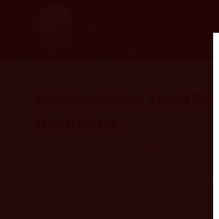
Home
Kulinarische Verzäll
Brauhaus
Leev Fründe der kölschen Kultur.
Wir freuen uns auf einen besonderen Leckerbisse
Vum Esse un vum Drinke am Sonntag den 09.10.
33, 50674 Köln
Roland Kulik, Hans-Georg Fuhrmann und Pete Haa