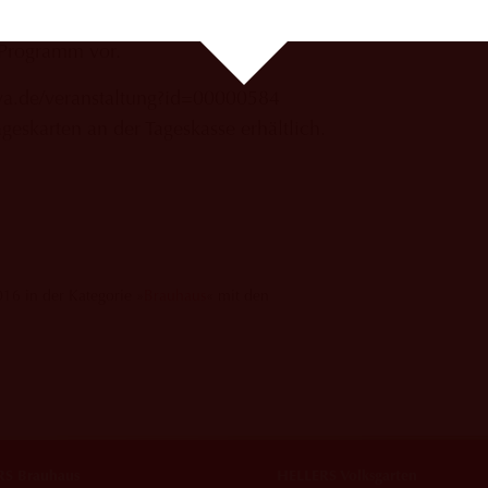
ig und wie immer mit viel Liebe zum Detail
e Programm vor.
cova.de/veranstaltung?id=00000584
geskarten an der Tageskasse erhältlich.
016 in der Kategorie »
Brauhaus
« mit den
S Brauhaus
HELLERS Volksgarten