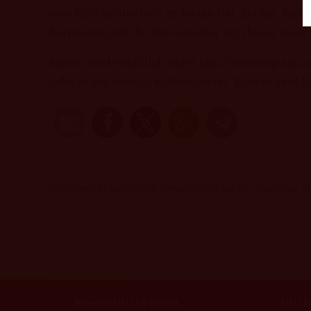
was Köln kulinarisch zu bieten hat. Lecker, lust
bereiteten sich die drei Musiker auf dieses neu
Karten sind erhältlich unter http://webshop.sa
oder in der Mahou Kaffeerösterei. Zudem sind Ta
Veröffentlicht von Steffen Potratz-Heller am 26. September 2
Brauerei HELLER GmbH
HELLER