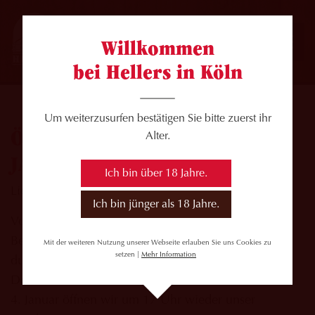
Willkommen
bei Hellers in Köln
Um weiterzusurfen bestätigen Sie bitte zuerst ihr
ÖFFNUNGSZEITEN ZUM
Alter.
JAHRESENDE
Ich bin über 18 Jahre.
Liebe Hellers-Freundinnen und -Freunde!
Ich bin jünger als 18 Jahre.
Vom 24. Dezember bis zum 4. Januar machen wir
Betriebsferien. In dieser Zeit bleibt unser Brauhaus
Mit der weiteren Nutzung unserer Webseite erlauben Sie uns Cookies zu
setzen |
Mehr Information
durchgehend geschlossen. Die Brauerei ist am 24.
Dezember und am 31. Dezember nicht besetzt. Am
4. Januar öffnen wir um 17 Uhr wieder unser